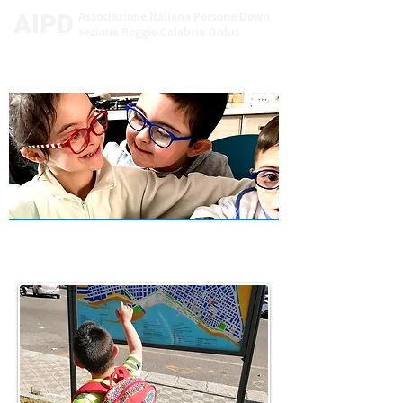
AIPD
Associazione Italiana Persone Down
sezione Reggio Calabria Onlus
LABORATORIO POLLICINO