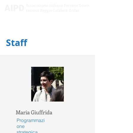
AIPD
Associazione Italiana Persone Down
sezione Reggio Calabria Onlus
Staff
Maria Giuffrida
Programmazi
one
strategica