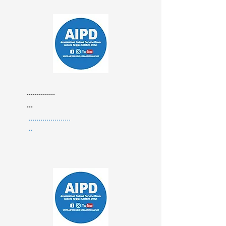
..............
...
.....................
..