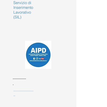
Servizio di
Inserimento
Lavorativo
(SIL)
..............
.
.....................
..