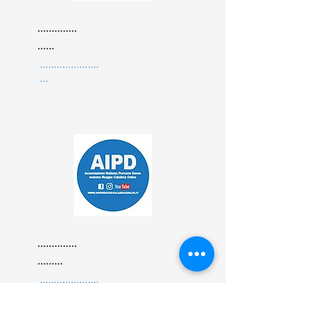
..............
......
.....................
...
..............
.........
.....................
.......