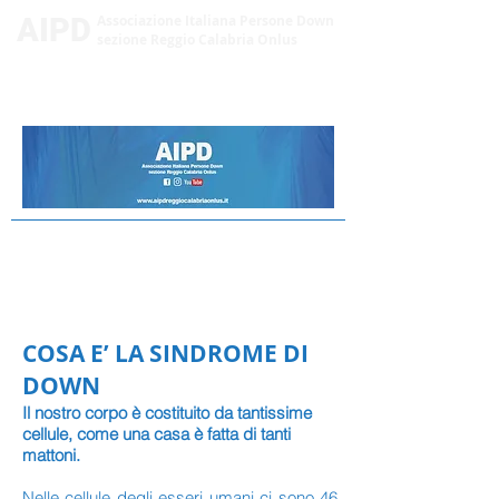
AIPD
Associazione Italiana Persone Down
sezione Reggio Calabria Onlus
LA SINDROME
DI DOWN
COSA E’ LA SINDROME DI
DOWN
Il nostro corpo è costituito da tantissime
cellule, come una casa è fatta di tanti
mattoni.
Nelle cellule degli esseri umani ci sono 46