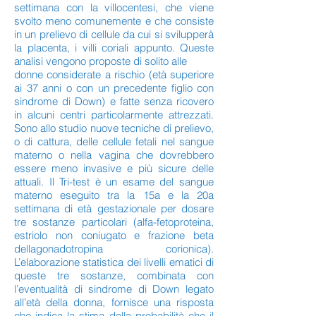
settimana con la villocentesi, che viene
svolto meno comunemente e che consiste
in un prelievo di cellule da cui si svilupperà
la placenta, i villi coriali appunto. Queste
analisi vengono proposte di solito alle
donne considerate a rischio (età superiore
ai 37 anni o con un precedente figlio con
sindrome di Down) e fatte senza ricovero
in alcuni centri particolarmente attrezzati.
Sono allo studio nuove tecniche di prelievo,
o di cattura, delle cellule fetali nel sangue
materno o nella vagina che dovrebbero
essere meno invasive e più sicure delle
attuali. Il Tri-test è un esame del sangue
materno eseguito tra la 15a e la 20a
settimana di età gestazionale per dosare
tre sostanze particolari (alfa-fetoproteina,
estriolo non coniugato e frazione beta
dellagonadotropina corionica).
L’elaborazione statistica dei livelli ematici di
queste tre sostanze, combinata con
l’eventualità di sindrome di Down legato
all’età della donna, fornisce una risposta
che indica la stima della probabilità che il