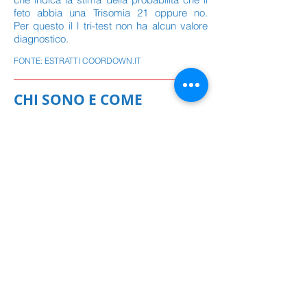
feto abbia una Trisomia 21 oppure no.
Per questo il l tri-test non ha alcun valore
diagnostico.
FONTE: ESTRATTI COORDOWN.IT
CHI SONO E COME
CRESCONO I BAMBINI CON
LA SINDROME DI DOWN
Lo sviluppo del bambino con sindrome di
Down
avviene con un certo ritardo, ma secondo
le stesse tappe degli altri bambini; sia pure
con tempi più lunghi, cammineranno,
inizieranno a parlare, a correre, a
giocare.
Rimane invece comune a tutti un
variabile grado di ritardo mentale che si
manifesta anche nella difficoltà di
linguaggio. Dal punto di vista riabilitativo
non si tratta di compensare o recuperare