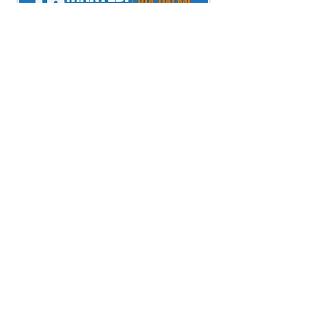
SEGUICI SUI SOCIAL
AIPD Reggio Calabria Onlus
Via Palmi, 89132 - Reggio
Calabria
BANCOPOSTA C/C N°
71515779
- IBAN
IT79T0760116300000071515779
Info@aipdreggiocalabria.com