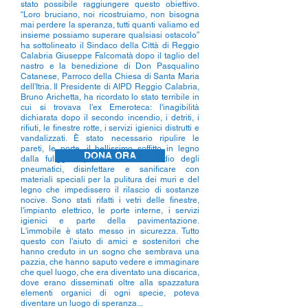
stato possibile raggiungere questo obiettivo.
“Loro bruciano, noi ricostruiamo, non bisogna
mai perdere la speranza, tutti quanti valiamo ed
insieme possiamo superare qualsiasi ostacolo”
ha sottolineato il Sindaco della Città di Reggio
Calabria Giuseppe Falcomatà dopo il taglio del
nastro e la benedizione di Don Pasqualino
Catanese, Parroco della Chiesa di Santa Maria
dell'Itria. Il Presidente di AIPD Reggio Calabria,
Bruno Arichetta, ha ricordato lo stato terribile in
cui si trovava l'ex Emeroteca: l'inagibilità
dichiarata dopo il secondo incendio, i detriti, i
rifiuti, le finestre rotte, i servizi igienici distrutti e
vandalizzati. È stato necessario ripulire le
pareti, le porte, il bellissimo soffitto in legno
DONA ORA
dalla fuliggine provocata dall’incendio degli
pneumatici, disinfettare e sanificare con
materiali speciali per la pulitura dei muri e del
legno che impedissero il rilascio di sostanze
nocive. Sono stati rifatti i vetri delle finestre,
l'impianto elettrico, le porte interne, i servizi
igienici e parte della pavimentazione.
L'immobile è stato messo in sicurezza. Tutto
questo con l'aiuto di amici e sostenitori che
hanno creduto in un sogno che sembrava una
pazzia, che hanno saputo vedere e immaginare
che quel luogo, che era diventato una discarica,
dove erano disseminati oltre alla spazzatura
elementi organici di ogni specie, poteva
diventare un luogo di speranza...