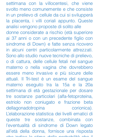
settimana con la villocentesi, che viene
svolto meno comunemente e che consiste
in un prelievo di cellule da cui si svilupperà
la placenta, i villi coriali appunto. Queste
analisi vengono proposte di solito alle
donne considerate a rischio (età superiore
ai 37 anni o con un precedente figlio con
sindrome di Down) e fatte senza ricovero
in alcuni centri particolarmente attrezzati.
Sono allo studio nuove tecniche di prelievo,
o di cattura, delle cellule fetali nel sangue
materno o nella vagina che dovrebbero
essere meno invasive e più sicure delle
attuali. Il Tri-test è un esame del sangue
materno eseguito tra la 15a e la 20a
settimana di età gestazionale per dosare
tre sostanze particolari (alfa-fetoproteina,
estriolo non coniugato e frazione beta
dellagonadotropina corionica).
L’elaborazione statistica dei livelli ematici di
queste tre sostanze, combinata con
l’eventualità di sindrome di Down legato
all’età della donna, fornisce una risposta
che indica la stima della probabilità che il