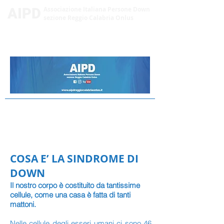
AIPD
Associazione Italiana Persone Down
sezione Reggio Calabria Onlus
LA SINDROME
DI DOWN
COSA E’ LA SINDROME DI
DOWN
Il nostro corpo è costituito da tantissime
cellule, come una casa è fatta di tanti
mattoni.
Nelle cellule degli esseri umani ci sono 46