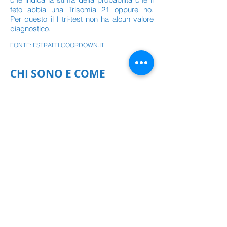
feto abbia una Trisomia 21 oppure no.
Per questo il l tri-test non ha alcun valore
diagnostico.
FONTE: ESTRATTI COORDOWN.IT
CHI SONO E COME
CRESCONO I BAMBINI CON
LA SINDROME DI DOWN
Lo sviluppo del bambino con sindrome di
Down
avviene con un certo ritardo, ma secondo
le stesse tappe degli altri bambini; sia pure
con tempi più lunghi, cammineranno,
inizieranno a parlare, a correre, a
giocare.
Rimane invece comune a tutti un
variabile grado di ritardo mentale che si
manifesta anche nella difficoltà di
linguaggio. Dal punto di vista riabilitativo
non si tratta di compensare o recuperare