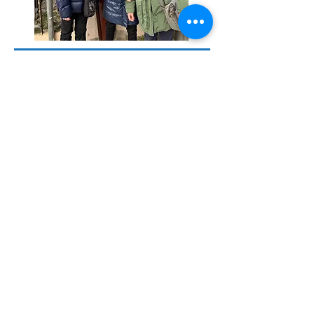
DONA ORA
SEGUICI SUI SOCIAL
AIPD Reggio Calabria Onlus
Via Palmi, 89132 - Reggio
Calabria
BANCOPOSTA C/C N°
71515779
- IBAN
IT79T0760116300000071515779
Info@aipdreggiocalabria.com
DONA IL TUO 5X1000
Codice Fiscale
92034340809
powered by AIPD REGGIO CALABRIA ONLUS™