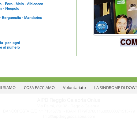
 - Pero - Melo - Albicocco
chi - Nespolo
- Bergamotto - Mandarino
COM
gia per ogni
are al numero
I SIAMO
COSA FACCIAMO
Volontariato
LA SINDROME DI DOW
AIPD Reggio Calabria Onlus
Via Palmi, 89132 - Reggio Calabria
BANCOPOSTA C/C N° 71515779 - IBAN IT79T0760116300000071515779
Info@aipdreggiocalabria.com