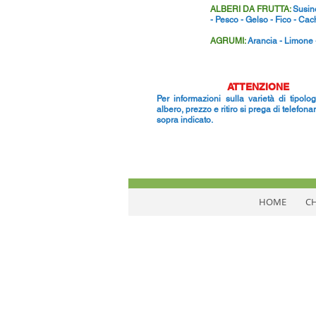
ALBERI DA FRUTTA:
Susino
- Pesco - Gelso - Fico - Ca
AGRUMI:
Arancia - Limone 
ATTENZIONE
Per informazioni sulla varietà di tipolo
albero, prezzo e ritiro si prega di telefon
sopra indicato.
HOME
CH