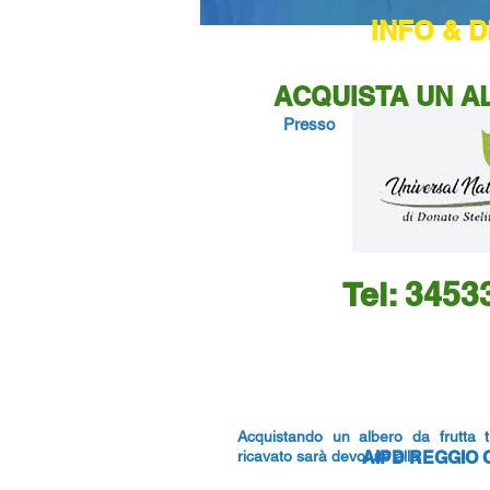
INFO & 
ACQUISTA UN A
Presso
CHIAMA PER PRENOT
Tel: 345
Acquistando un albero da frutta tr
ricavato sarà devoluto alla
AIPD REGGIO