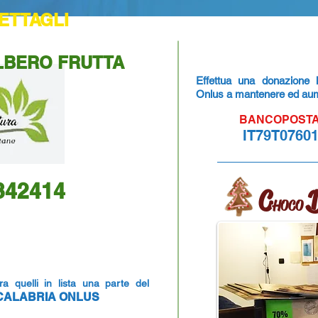
DETTAGLI
LBERO FRUTTA
Effettua una donazione l
Onlus a mantenere ed aumen
BANCOPOSTA C
IT79T0760
ARE E DONARE
3342414
C
HOCO
a quelli in lista una parte del
 CALABRIA ONLUS