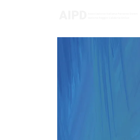
AIPD
Associazione Italiana Persone Down
sezione Reggio Calabria Onlus