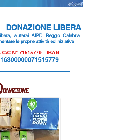
DONAZIONE LIBERA
ibera, aiuterai AIPD Reggio Calabria
tare le proprie attività ed iniziative
/C N° 71515779 - IBAN
116300000071515779
D
ONAZIONE